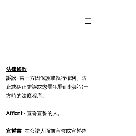
法律條款
訴訟
- 當一方因保護或執行權利、防
止或糾正錯誤或懲罰犯罪而起訴另一
方時的法庭程序。
Affiant
- 宣誓宣誓的人。
宣誓書
- 在公證人面前宣誓或宣誓確