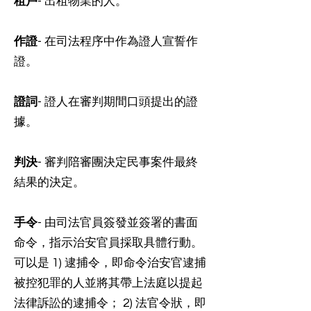
租戶
- 出租物業的人。
作證
- 在司法程序中作為證人宣誓作
證。
證詞
- 證人在審判期間口頭提出的證
據。
判決
- 審判陪審團決定民事案件最終
結果的決定。
手令
- 由司法官員簽發並簽署的書面
命令，指示治安官員採取具體行動。
可以是 1) 逮捕令，即命令治安官逮捕
被控犯罪的人並將其帶上法庭以提起
法律訴訟的逮捕令； 2) 法官令狀，即