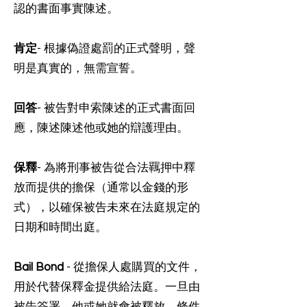
認的書面事實陳述。
肯定
- 根據偽證處罰的正式聲明，聲
明是真實的，無需宣誓。
回答
- 被告對申索陳述的正式書面回
應，陳述陳述他或她的辯護理由。
保釋
- 為將刑事被告從合法羈押中釋
放而提供的擔保（通常以金錢的形
式），以確保被告未來在法庭規定的
日期和時間出庭。
Bail Bond
- 從擔保人處購買的文件，
用於代替保釋金提供給法庭。一旦由