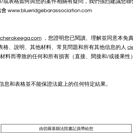
和/或表格如何與您的案件相關有疑問，我們強烈建議您聯
lueridgebarassociation.com
k.cherokeega.com
，您證明您已閱讀、理解並同意本免
建表格、說明、其他材料、常見問題和所有其他信息的人
cl
或材料而導致的任何和所有損害（直接、間接和/或後果性
.com 上的信息和表格並不能保證法庭上的任何特定結果。
佐治亞州切羅基縣“地鐵與山脈相遇的地方”| ©切羅基縣委
明
條款和條件
ADA合規性
人
Legal Notice
由切羅基縣法院書記員帶給您