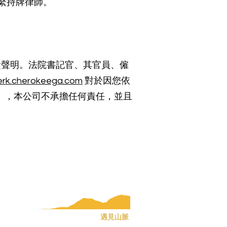
繫持牌律師。
責聲明。法院書記官、其官員、僱
erk.cherokeega.com
對於因您依
），本公司不承擔任何責任，並且
員會
口販賣通知
第四篇
遇見山脈