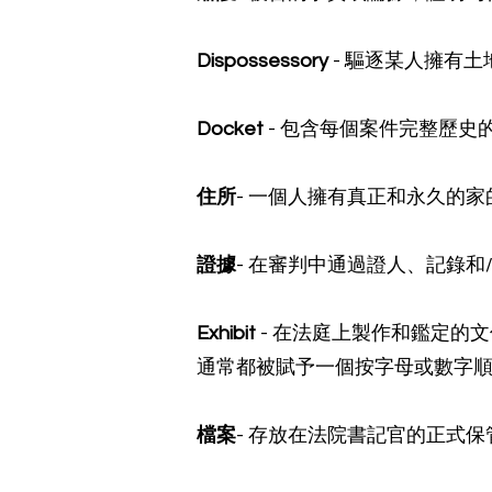
Dispossessory
- 驅逐某人擁有
Docket
- 包含每個案件完整歷
住所
- 一個人擁有真正和永久的
證據
- 在審判中通過證人、記錄
Exhibit
- 在法庭上製作和鑑定的
通常都被賦予一個按字母或數字
檔案
- 存放在法院書記官的正式