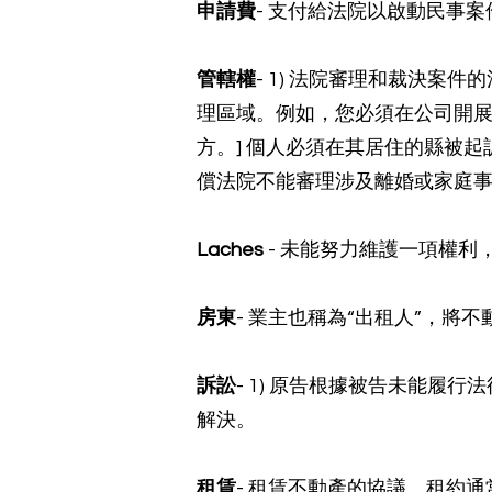
申請費
- 支付給法院以啟動民事
管轄權
- 1) 法院審理和裁決案件
理區域。例如，您必須在公司開展
方。] 個人必須在其居住的縣被起
償法院不能審理涉及離婚或家庭
Laches
- 未能努力維護一項權利
房東
- 業主也稱為“出租人”，將
訴訟
- 1) 原告根據被告未能履
解決。
租賃
- 租賃不動產的協議。租約