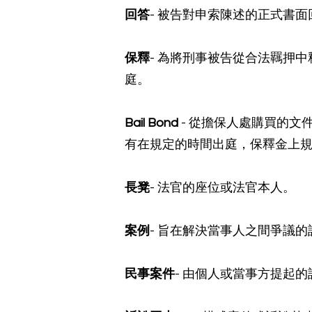
回答
- 被告對申索陳述的正式書
保釋
- 為將刑事被告從合法羈押
庭。
Bail Bond
- 從擔保人處購買的
有在規定的時間出庭，保釋金上
長凳
- 法官的座位或法官本人。
案例
- 旨在解決當事人之間爭議
民事案件
- 由個人或當事方提起