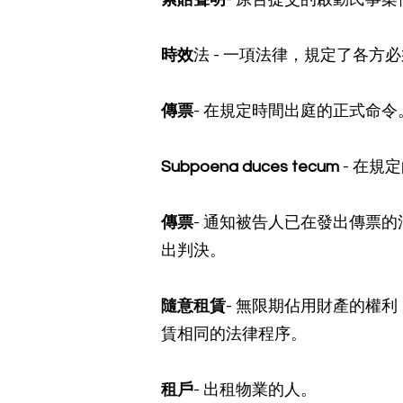
時效
法 - 一項法律，規定了各
傳票
- 在規定時間出庭的正式命
Subpoena duces tecum
- 在規
傳票
- 通知被告人已在發出傳票
出判決。
隨意租賃
- 無限期佔用財產的權
賃相同的法律程序。
租戶
- 出租物業的人。