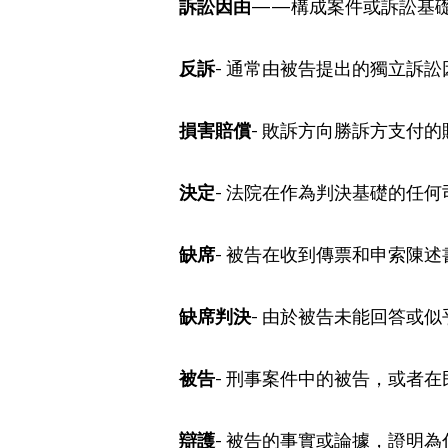
訴訟因由
——構成案件或訴訟基
反訴
- 通常由被告提出的獨立訴
損害賠償
- 敗訴方向勝訴方支付
決定
- 法院在作為判決基礎的任
缺席
- 被告在收到傳票和申索陳
缺席判決
- 由於被告未能回答或
被告
- 刑事案件中的被告，或者
辯護
- 被告的事實或論據，證明