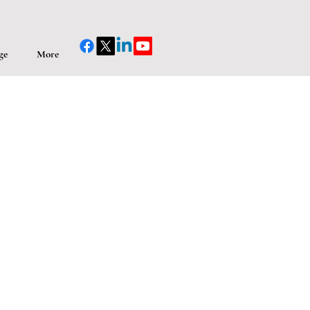
ge
More