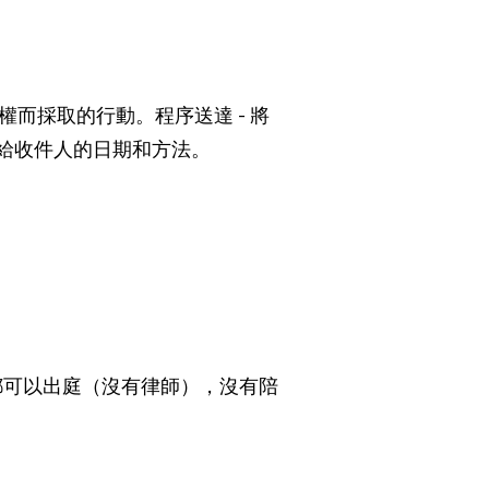
而採取的行動。程序送達 - 將
付給收件人的日期和方法。
都可以出庭（沒有律師），沒有陪
。