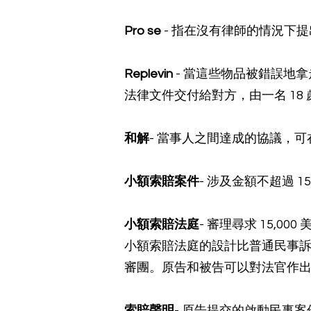
Pro se
- 指在沒有律師的情況下
Replevin
- 當這些物品被錯誤地
法律文件交付給對方，由一名 1
和解
- 當事人之間達成的協議，
小額索賠案件
- 涉及金額不超過 1
小額索賠法庭
- 審理尋求 15,
小額索賠法庭的設計比普通民事
審團。原告和被告可以對法官作
索賠聲明
- 原告提交的啟動民事