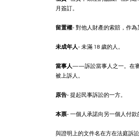
月簽訂。
留置權
- 對他人財產的索賠，作
未成年人
- 未滿 18 歲的人。
當事人
——訴訟當事人之一。在
被上訴人。
原告
- 提起民事訴訟的一方。
本票
- 一個人承諾向另一個人付
與證明上的文件名在方在法庭訴訟