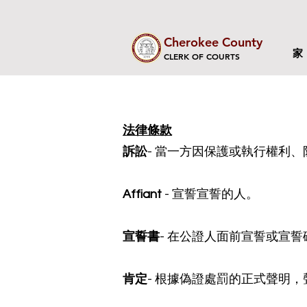
Cherokee County
家
CLERK OF COURTS
法律條款
訴訟
- 當一方因保護或執行權利
Affiant
- 宣誓宣誓的人。
宣誓書
- 在公證人面前宣誓或宣
肯定
- 根據偽證處罰的正式聲明